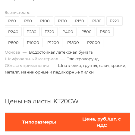
Зернистость:
P60
Р80
Р100
P120
P150
P180
P220
P240
P280
P320
P400
P500
P600
P800
P1000
P1200
P1500
P2000
Основа
—
Водостойкая латексная бумага
Шлифовальный материал
—
Электрокорунд
Область применения
—
Шпатлевка, грунты, лаки, краски,
металл, маникюрные и педикюрные пилки
Цены на листы KT20CW
Цена, руб./шт. с
Типоразмеры
НДС