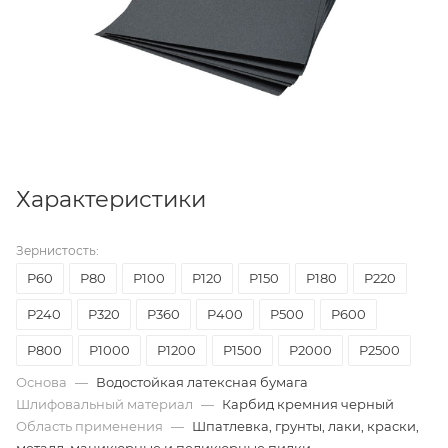
Характеристики
Зернистость:
P60
Р80
Р100
P120
P150
P180
P220
P240
P320
P360
P400
P500
P600
P800
P1000
P1200
P1500
P2000
P2500
Основа
—
Водостойкая латексная бумага
Шлифовальный материал
—
Карбид кремния черный
Область применения
—
Шпатлевка, грунты, лаки, краски,
металл, маникюрные и педикюрные пилки