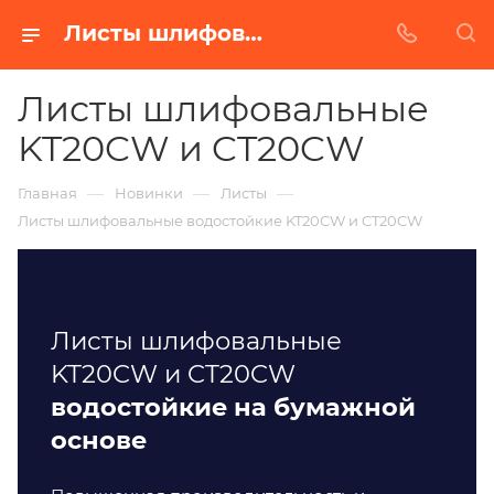
Листы шлифовальные водостойкие в Краснодаре. Купить недорого от Абразивного Завода.
Листы шлифовальные
KT20CW и CT20CW
—
—
—
Главная
Новинки
Листы
Листы шлифовальные водостойкие KT20CW и CT20CW
Листы шлифовальные
KT20CW и CT20CW
водостойкие на бумажной
основе