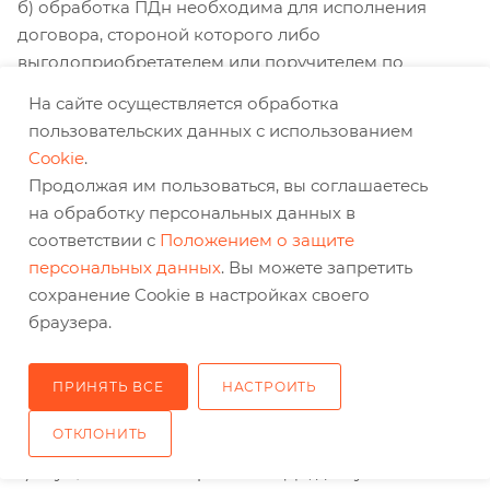
б) обработка ПДн необходима для исполнения
договора, стороной которого либо
выгодоприобретателем или поручителем по
которому является субъект ПДн, в том числе в
На сайте осуществляется обработка
случае реализации Обществом своего права на
пользовательских данных с использованием
уступку прав (требований) по такому договору, а
Cookie
.
также для заключения договора по инициативе
Продолжая им пользоваться, вы соглашаетесь
субъекта ПДн или договора, по которому субъект
на обработку персональных данных в
ПДн будет являться выгодоприобретателем или
соответствии с
Положением о защите
поручителем;
персональных данных
. Вы можете запретить
сохранение Cookie в настройках своего
в) обработка ПДн необходима для осуществления
браузера.
прав и законных интересов Общества, указанных в
п.7.3, или третьих лиц либо для достижения
ПРИНЯТЬ ВСЕ
НАСТРОИТЬ
общественно значимых целей при условии, что при
этом не нарушаются права и свободы субъекта ПДн;
ОТКЛОНИТЬ
г) осуществляется обработка ПДн, доступ